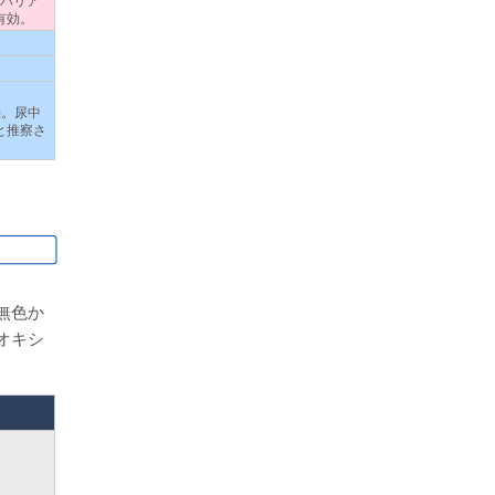
有効。
法。尿中
と推察さ
無色か
オキシ