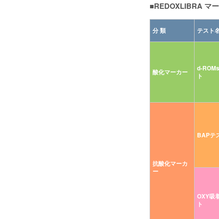
■REDOXLIBRA マ
分 類
テスト
d-ROM
酸化マーカー
ト
BAPテ
抗酸化マーカ
ー
OXY吸
ト