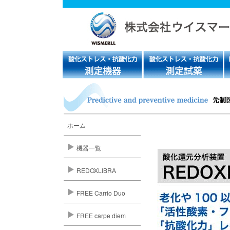
ホーム
機器一覧
REDOXLIBRA
FREE Carrio Duo
FREE carpe diem