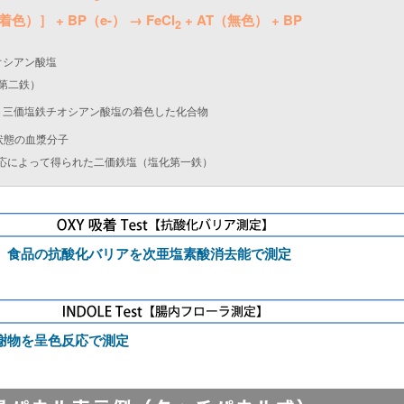
着色）］ + BP（e-） → FeCl
+ AT（無色） + BP
2
オシアン酸塩
第二鉄）
］＝三価塩鉄チオシアン酸塩の着色した化合物
た状態の血漿分子
元反応によって得られた二価鉄塩（塩化第一鉄）
、食品の抗酸化バリアを次亜塩素酸消去能で測定
謝物を呈色反応で測定