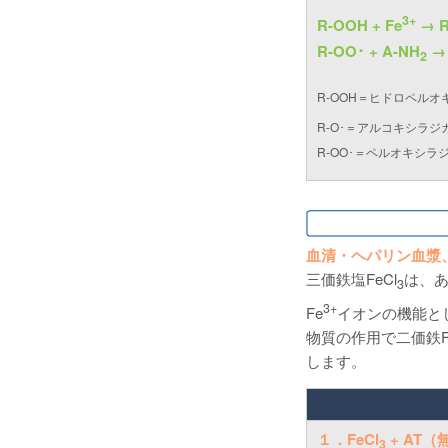
3+
R-OOH + Fe
→ R
R-OO･ + A-NH
→ 
2
R-OOH＝ヒドロペル
R-O･＝アルコキシ
R-OO･＝ペルオキシ
血清・ヘパリン血漿
三価鉄塩FeCl
は、
3
3+
Fe
イオンの機能と
物質の作用で二価鉄
します。
１．FeCl
+ AT（
3