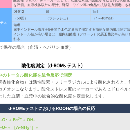
を評価。血液検体以外の果汁、野菜、ワイン等の食品の抗酸化力測定にも
DI-012
尿
1ml
（50回）
（フレッシュ）
（1～40mg/l）
Eテス
備考
尿中インドール濃度を5分間で比色定量法で測定する簡便な腸内環境測定
インドール値が高い場合は、腸内細菌叢（フローラ）の悪玉菌比率が高い
れる。
下で保存の場合（血清・ヘパリン血漿）
中のトータル酸化能を呈色反応で測定
芳香族化合物）は活性酸素・フリーラジカルにより酸化されると、
カチオンになります。酸化ストレス度のマーカーであるヒドロペル
めとした血清・血漿中の総合的な酸化度を定量化します。
d-ROMsテストにおけるROOHの場合の反応
3+
-O･ + Fe
+ OH-
-O- + ［A-NH
･］+
2