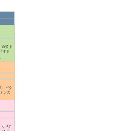
・血漿中
相当する
。
質、ビタ
オンの
力な活性
化バリア