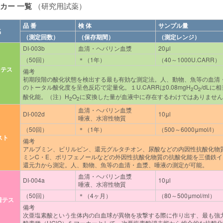
ーカー 一覧
（研究用試薬）
品 番
検 体
サンプル量
名
（測定回数）
（保存期間）
（測定レンジ）
DI-003b
血清・ヘパリン血漿
20μl
（50回）
＊（1年）
（40～1000U.CARR）
sテス
備考
初期段階の酸化状態を検出する最も有効な測定法。人、動物、魚等の血清
のトータル酸化度を呈色反応で定量化。１U.CARRは0.08mgH
O
/dLに
2
2
酸化能。（注）H
O
に変換した量が血液中に存在するわけではありません
2
2
血清・ヘパリン血漿
DI-002d
10μl
唾液、水溶性物質
（50回）
＊（1年）
（500～6000μmol/l）
スト
備考
アルブミン、ビリルビン、還元グルタチオン、尿酸などの内因性抗酸化物
ミンC・E、ポリフェノールなどの外因性抗酸化物質の抗酸化能を三価鉄イ
還元力から測定。人、動物、魚等の血清・血漿、唾液の測定が可能。
血清・ヘパリン血漿
DI-004a
10μl
唾液、水溶性物質
（50回）
＊（4ヶ月）
（80～500μmol/ml）
着テス
備考
次亜塩素酸という生体内の白血球が異物を攻撃する際に作り出す、最も強
酸素種（HClO）をマーカーとして、次亜塩素酸消去能から総合的な抗酸