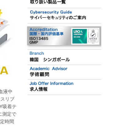
血液中
クスリブ
Y吸着テ
に測定で
測定時間