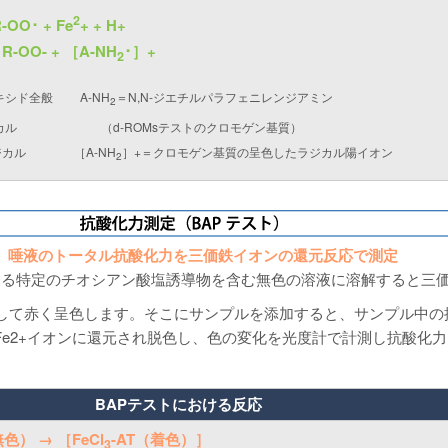
2
-OO･ + Fe
+ + H+
R-OO- + ［A-NH
･］+
2
オキシド全般 A-NH
＝N,N-ジエチルパラフェニレンジアミン
2
ラジカル （d-ROMsテストのクロモゲン基質）
ラジカル ［A-NH
］+＝クロモゲン基質の呈色したラジカル陽イオン
2
、唾液のトータル抗酸化力を三価鉄イオンの還元反応で測定
ある特定のチオシアン酸塩誘導物を含む無色の溶液に溶解すると三
して赤く呈色します。そこにサンプルを添加すると、サンプル中の
Fe2+イオンに還元され脱色し、色の変化を光度計で計測し抗酸化
BAPテストにおける反応
無色） → ［FeCl
-AT（着色）］
3