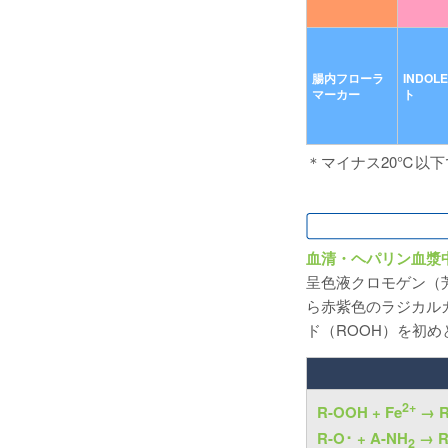
腸内フローラ
INDOL
マーカー
ト
＊マイナス20℃以
血清・ヘパリン血漿
呈色液クロモゲン（
ら赤紫色のラジカル
ド（ROOH）を初
2+
R-OOH + Fe
→ R
R-O･ + A-NH
→ R
2