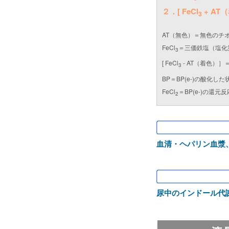
２．[ FeCl
+ AT（
3
AT（無色）＝無色のチ
FeCl
＝三価鉄塩（塩化
3
[ FeCl
- AT（着色）
3
BP＝BP(e-)の酸化し
FeCl
＝BP(e-)の還
2
血清・ヘパリン血漿
尿中のインドール代